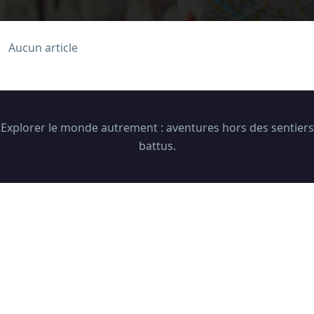
Aucun article
Explorer le monde autrement : aventures hors des sentiers
battus.